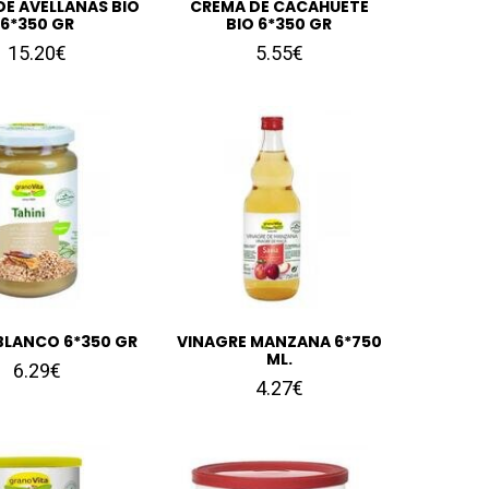
DE AVELLANAS BIO
CREMA DE CACAHUETE
6*350 GR
BIO 6*350 GR
15.20€
5.55€
 BLANCO 6*350 GR
VINAGRE MANZANA 6*750
ML.
6.29€
4.27€