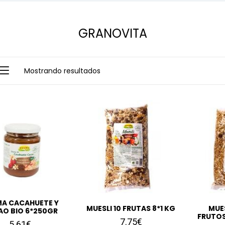
GRANOVITA
Mostrando resultados
A CACAHUETE Y
MUESLI 10 FRUTAS 8*1 KG
MUE
O BIO 6*250GR
FRUTOS
7.75€
5.61€