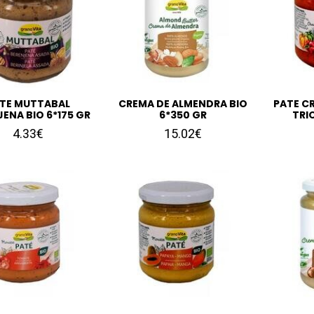
TE MUTTABAL
CREMA DE ALMENDRA BIO
PATE C
ENA BIO 6*175 GR
6*350 GR
TRIO
4.33€
15.02€