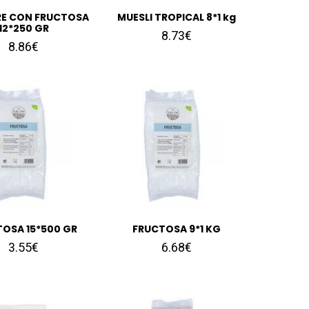
RE CON FRUCTOSA
MUESLI TROPICAL 8*1 kg
12*250 GR
8.73€
8.86€
OSA 15*500 GR
FRUCTOSA 9*1 KG
3.55€
6.68€