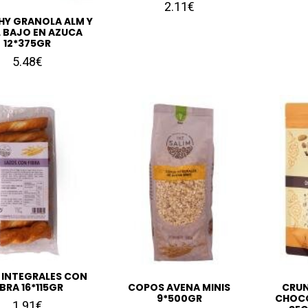
2.11€
Y GRANOLA ALM Y
L BAJO EN AZUCA
12*375GR
5.48€
 INTEGRALES CON
IBRA 16*115GR
COPOS AVENA MINIS
CRU
9*500GR
CHOCO
1.91€