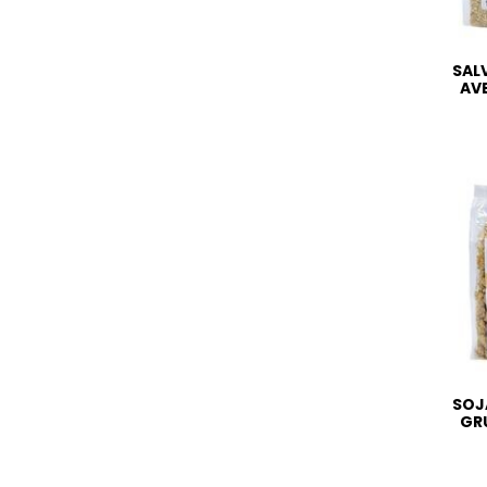
SAL
AV
SOJ
GR