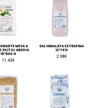
ORANTE MESA A
SAL HIMALAYA EXTRAFINA
E XILITOL ABEDUL
12*1 KG
15*500 G
2.98€
11.43€