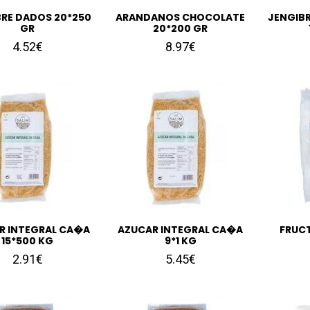
BRE DADOS 20*250
ARANDANOS CHOCOLATE
JENGIB
GR
20*200 GR
4.52€
8.97€
R INTEGRAL CA�A
AZUCAR INTEGRAL CA�A
FRUCT
15*500 KG
9*1 KG
2.91€
5.45€