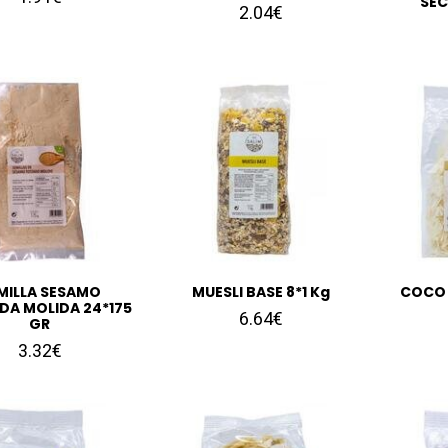
SEC
2.04€
MILLA SESAMO
MUESLI BASE 8*1 Kg
COCO 
DA MOLIDA 24*175
6.64€
GR
3.32€