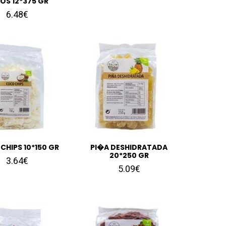
OS 12*375 GR
6.48€
CHIPS 10*150 GR
PI�A DESHIDRATADA
20*250 GR
3.64€
5.09€