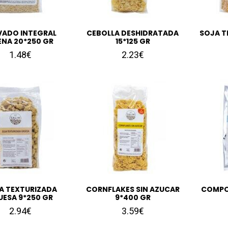
VADO INTEGRAL
CEBOLLA DESHIDRATADA
SOJA T
ENA 20*250 GR
15*125 GR
1.48€
2.23€
A TEXTURIZADA
CORNFLAKES SIN AZUCAR
COMPOS
UESA 9*250 GR
9*400 GR
2.94€
3.59€