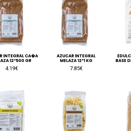
R INTEGRAL CA�A
AZUCAR INTEGRAL
EDULC
AZA 12*500 GR
MELAZA 12*1 KG
BASE D
4.19€
7.85€